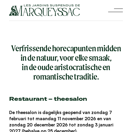
Skip
to
the
content
Verfrissende horecapunten midden
in de natuur, voor elke smaak,
in de oude aristocratische en
romantische traditie.
Restaurant – theesalon
De theesalon is dagelijks geopend van zondag 7
februari tot maandag 11 november 2026 en van
zondag 20 december 2026 tot zondag 3 januari
2027 (behalve op 25 december).