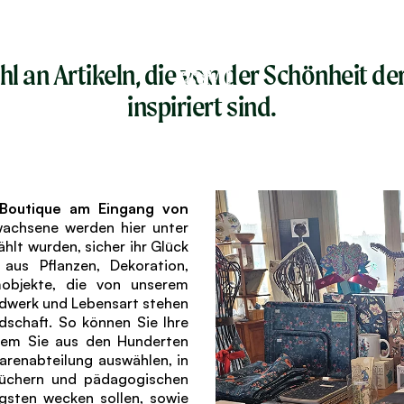
TIONEN
PR
l an Artikeln, die von der Schönheit de
inspiriert sind.
 Boutique am Eingang von
wachsene werden hier unter
ählt wurden, sicher ihr Glück
aus Pflanzen, Dekoration,
objekte, die von unserem
ndwerk und Lebensart stehen
dschaft. So können Sie Ihre
ndem Sie aus den Hunderten
arenabteilung auswählen, in
Büchern und pädagogischen
ngsten wecken sollen, sowie