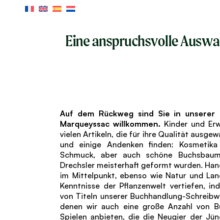
Skip
to
the
content
GÄRTEN
VIA FERRATA
ANIMA
Eine anspruchsvolle Auswah
Auf dem Rückweg sind Sie in unserer
Marqueyssac willkommen.
Kinder und Er
vielen Artikeln, die für ihre Qualität ausgew
und einige Andenken finden: Kosmetika 
Schmuck, aber auch schöne Buchsbaum
Drechsler meisterhaft geformt wurden. Ha
im Mittelpunkt, ebenso wie Natur und Lan
Kenntnisse der Pflanzenwelt vertiefen, i
von Titeln unserer Buchhandlung-Schreibw
denen wir auch eine große Anzahl von 
Spielen anbieten, die die Neugier der Jü