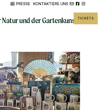
PRESSE
I
KONTAKTIERE UNS
AKTISCHE INFOS
BIETET
r Natur und der Gartenkunst
TICKETS