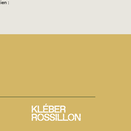
ien :
é