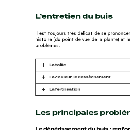
L’entretien du buis
Il est toujours très délicat de se prononce
histoire (du point de vue de la plante) et
problèmes.
La taille
La couleur, le dessèchement
La fertilisation
Les principales problé
Le dépérissement du buis : renfo