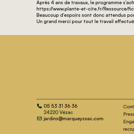
Après 4 ans de travaux, le programme s’achè
https://www.plante-et-cite.fr/Ressource/fi
Beaucoup d’espoirs sont donc attendus pou
Un grand merci pour tout le travail effectu
05 53 31 36 36
Cont
24220 Vézac
Pres
jardins@marqueyssac.com
Enga
recr