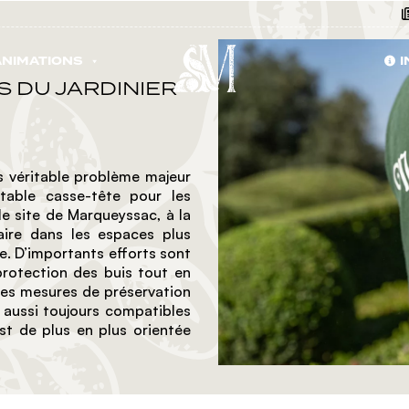
NIMATIONS
I
S DU JARDINIER
ns véritable problème majeur
table casse-tête pour les
le site de Marqueyssac, à la
aire dans les espaces plus
. D’importants efforts sont
a protection des buis tout en
les mesures de préservation
t aussi toujours compatibles
est de plus en plus orientée