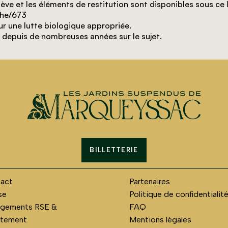
ve et les éléments de restitution sont disponibles sous ce l
che/673
r une lutte biologique appropriée.
é depuis de nombreuses années sur le sujet.
BILLETTERIE
act
Partenaires
se
Politique de confidentialit
gements RSE &
FAQ
utement
Mentions légales