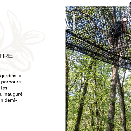
NIMATIONS
I
TRE
 jardins, à
n parcours
 les
s. Inauguré
un demi-
.