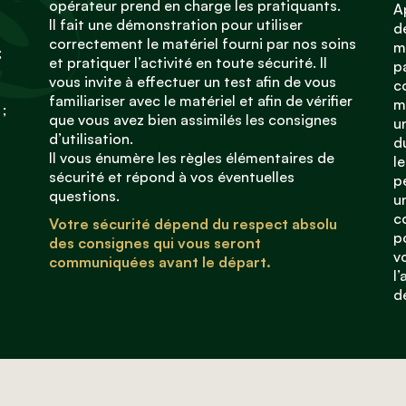
opérateur prend en charge les pratiquants.
A
Il fait une démonstration pour utiliser
d
correctement le matériel fourni par nos soins
m
;
et pratiquer l’activité en toute sécurité. Il
p
vous invite à effectuer un test afin de vous
c
familiariser avec le matériel et afin de vérifier
m
 ;
que vous avez bien assimilés les consignes
u
d’utilisation.
d
Il vous énumère les règles élémentaires de
l
sécurité et répond à vos éventuelles
p
questions.
u
c
Votre sécurité dépend du respect absolu
p
des consignes qui vous seront
v
communiquées avant le départ.
l
d