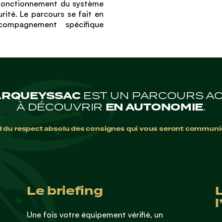
 fonctionnement du système
rité. Le parcours se fait en
ompagnement spécifique
 MARQUEYSSAC
EST UN PARCOURS A
À DÉCOUVRIR
EN AUTONOMIE
.
d du respect absolu des consignes qui vous seront communiq
Le briefing
Une fois votre équipement vérifié, un