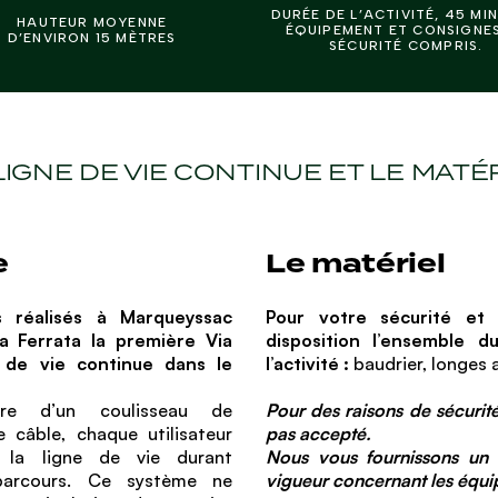
DURÉE DE L’ACTIVITÉ, 45 MI
HAUTEUR MOYENNE
ÉQUIPEMENT ET CONSIGNE
D’ENVIRON 15 MÈTRES
SÉCURITÉ COMPRIS.
LIGNE DE VIE CONTINUE ET LE MATÉ
e
Le matériel
 réalisés à Marqueyssac
Pour votre sécurité et
a Ferrata la première Via
disposition l’ensemble d
 de vie continue dans le
l’activité :
baudrier, longes
aire d’un coulisseau de
Pour des raisons de sécurité
e câble, chaque utilisateur
pas accepté.
 la ligne de vie durant
Nous vous fournissons un 
 parcours. Ce système ne
vigueur concernant les équip