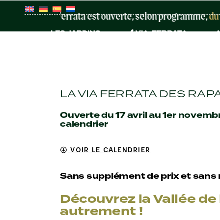
Skip
to
La Via Ferrata est ouverte, selon programme,
du 17 a
the
content
LES JARDINS
VIA-FERRATA
A
LA VIA FERRATA DES RAP
Ouverte du 17 avril au 1er novem
calendrier
VOIR LE CALENDRIER
Sans supplément de prix et sans 
Découvrez la Vallée de
autrement !