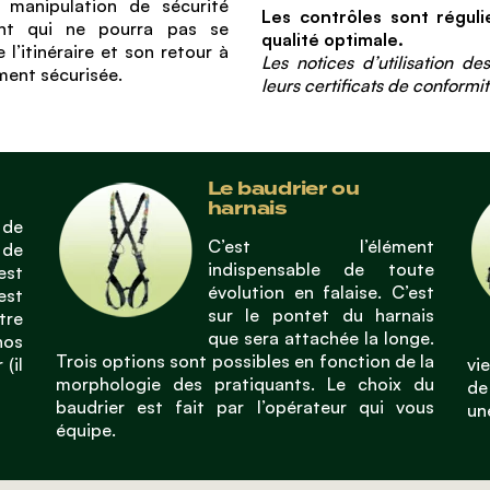
 manipulation de sécurité
Les contrôles sont réguli
ant qui ne pourra pas se
qualité optimale.
 l’itinéraire et son retour à
Les notices d’utilisation d
ment sécurisée.
leurs certificats de conform
Le baudrier ou
harnais
 de
C’est l’élément
 de
indispensable de toute
est
évolution en falaise. C’est
est
sur le pontet du harnais
re
que sera attachée la longe.
os
Trois options sont possibles en fonction de la
(il
vi
morphologie des pratiquants. Le choix du
de
baudrier est fait par l’opérateur qui vous
un
équipe.