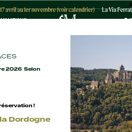
vril au 1er novembre (voir calendrier)
La Via Ferrata e
NIMATIONS
I
ACES
bre 2026 Selon
réservation !
 la Dordogne